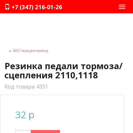
+7 (347) 216-01-26
Нави
←
ВАZ-переднепривод
Резинка педали тормоза/
сцепления 2110,1118
Код товара 4351
32
p