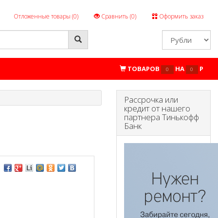
Отложенные товары (
0
)
Сравнить (
0
)
Оформить заказ
ТОВАРОВ
НА
P
0
0
Рассрочка или
кредит от нашего
партнера Тинькофф
Банк