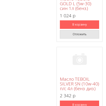
GOLD L (5w-30)
син 1л (бенз.)
1 024 p
В корзину
Отложить
Масло TEBOIL
SILVER SN (10w-40)
п/с 4л (бенз. диз.)
2 342 p
В корзину