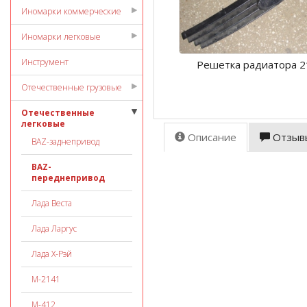
Иномарки коммерческие
Иномарки легковые
Инструмент
Решетка радиатора 2
Отечественные грузовые
Отечественные
легковые
Описание
Отзыв
ВАZ-заднепривод
ВАZ-
переднепривод
Лада Веста
Лада Ларгус
Лада Х-Рэй
М-2141
М-412