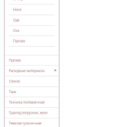
Ниvа
Ода
Ока
Прочее
Прочее
Расходные материалы
Стекло
Тара
Техника поломоечная
Трактор,погрузчик, мото
Тяжелая гусеничная