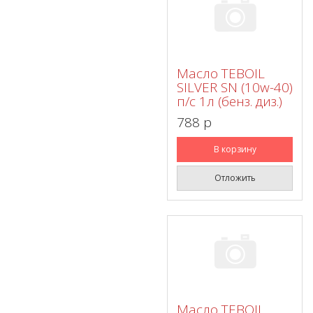
Масло TEBOIL
SILVER SN (10w-40)
п/с 1л (бенз. диз.)
788 p
В корзину
Отложить
Масло TEBOIL