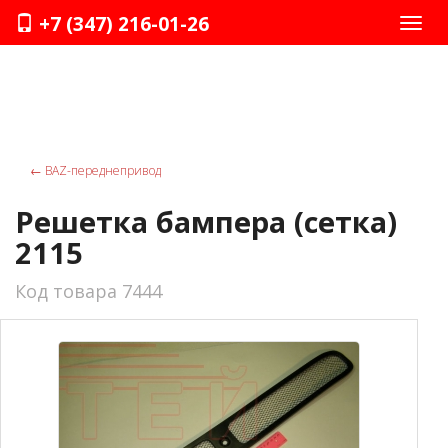
+7 (347) 216-01-26
Нави
←
ВАZ-переднепривод
Решетка бампера (сетка)
2115
Код товара 7444