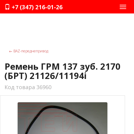
+7 (347) 216-01-26
Нави
←
ВАZ-переднепривод
Ремень ГРМ 137 зуб. 2170
(БРТ) 21126/11194i
Код товара 36960