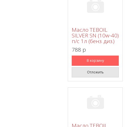
Масло TEBOIL
SILVER SN (10w-40)
п/с 1л (бенз. диз.)
788 p
В корзину
Отложить
Масло TEBOIL