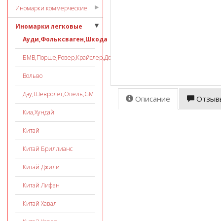
Иномарки коммерческие
Иномарки легковые
Ауди,Фольксваген,Шкода
БМВ,Порше,Ровер,Крайслер,Додж
Вольво
Дэу,Шевролет,Опель,GM
Описание
Отзыв
Киа,Хундай
Китай
Китай Бриллианс
Китай Джили
Китай Лифан
Китай Хавал