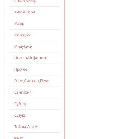
Китай Ховер
Китай Чери
Мазда
Мерседес
Мицубиси
Ниссан/Инфинити
Прочее
Рено,Ситроен,Пежо
Сангйонг
Субару
Сузуки
Тойота,Лексус
Фиат