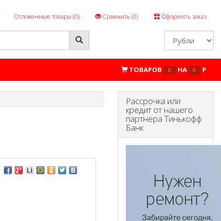
Отложенные товары (
0
)
Сравнить (
0
)
Оформить заказ
ТОВАРОВ
НА
P
0
0
Рассрочка или
кредит от нашего
партнера Тинькофф
Банк