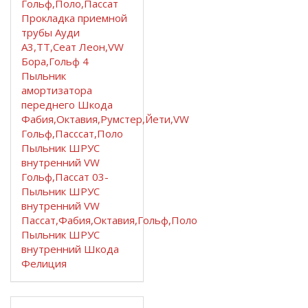
Гольф,Поло,Пассат
Прокладка приемной
трубы Ауди
А3,ТТ,Сеат Леон,VW
Бора,Гольф 4
Пыльник
амортизатора
переднего Шкода
Фабия,Октавия,Румстер,Йети,VW
Гольф,Пасссат,Поло
Пыльник ШРУС
внутренний VW
Гольф,Пассат 03-
Пыльник ШРУС
внутренний VW
Пассат,Фабия,Октавия,Гольф,Поло
Пыльник ШРУС
внутренний Шкода
Фелиция