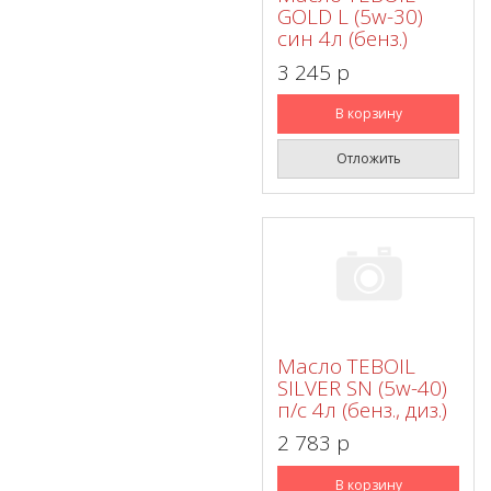
GOLD L (5w-30)
син 4л (бенз.)
3 245 p
В корзину
Отложить
Масло TEBOIL
SILVER SN (5w-40)
п/с 4л (бенз., диз.)
2 783 p
В корзину