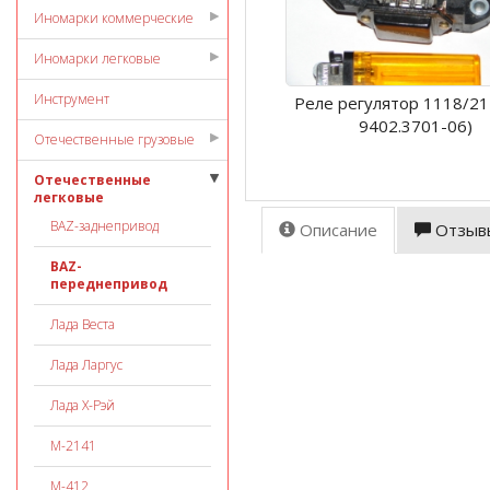
Иномарки коммерческие
Иномарки легковые
Инструмент
Реле регулятор 1118/21
9402.3701-06)
Отечественные грузовые
Отечественные
легковые
ВАZ-заднепривод
Описание
Отзыв
ВАZ-
переднепривод
Лада Веста
Лада Ларгус
Лада Х-Рэй
М-2141
М-412