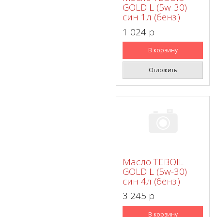
GOLD L (5w-30)
син 1л (бенз.)
1 024 p
В корзину
Отложить
Масло TEBOIL
GOLD L (5w-30)
син 4л (бенз.)
3 245 p
В корзину