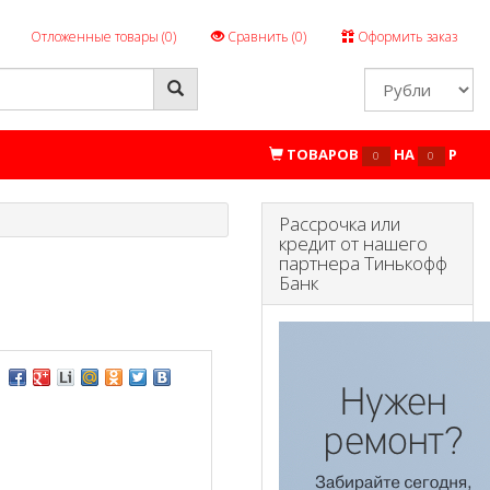
Отложенные товары (
0
)
Сравнить (
0
)
Оформить заказ
ТОВАРОВ
НА
P
0
0
Рассрочка или
кредит от нашего
партнера Тинькофф
Банк