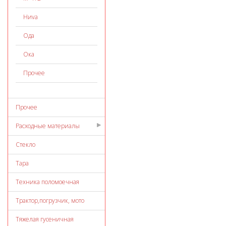
Ниvа
Ода
Ока
Прочее
Прочее
Расходные материалы
Стекло
Тара
Техника поломоечная
Трактор,погрузчик, мото
Тяжелая гусеничная