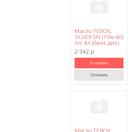
Масло TEBOIL
SILVER SN (10w-40)
п/с 4л (бенз. диз.)
2 342 p
В корзину
Отложить
Масло TEBOIL