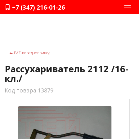
+7 (347) 216-01-26
Нави
←
ВАZ-переднепривод
Рассухариватель 2112 /16-
кл./
Код товара 13879