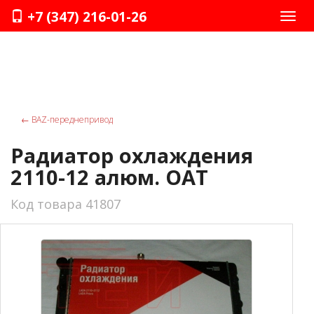
+7 (347) 216-01-26
Нави
←
ВАZ-переднепривод
Радиатор охлаждения
2110-12 алюм. ОАТ
Код товара 41807