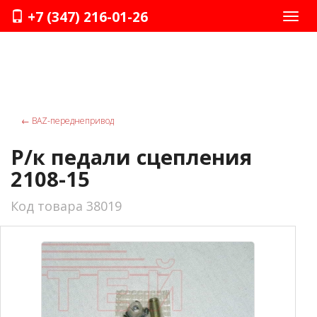
+7 (347) 216-01-26
Нави
←
ВАZ-переднепривод
Р/к педали сцепления
2108-15
Код товара 38019