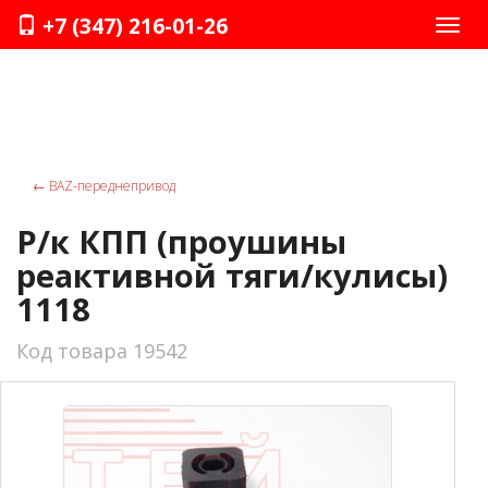
+7 (347) 216-01-26
Нави
←
ВАZ-переднепривод
Р/к КПП (проушины
реактивной тяги/кулисы)
1118
Код товара 19542