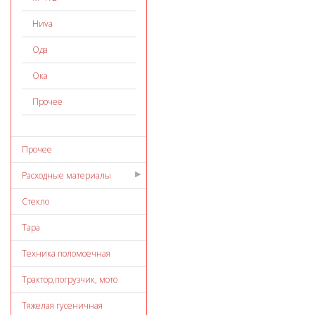
Ниvа
Ода
Ока
Прочее
Прочее
Расходные материалы
Стекло
Тара
Техника поломоечная
Трактор,погрузчик, мото
Тяжелая гусеничная