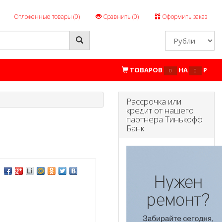
Отложенные товары (
0
)
Сравнить (
0
)
Оформить заказ
ТОВАРОВ
НА
P
0
0
Рассрочка или
кредит от нашего
партнера Тинькофф
Банк