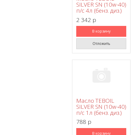
SILVER SN (10w-40)
п/с 4л (бенз. диз.)
2 342 p
В корзину
Отложить
Масло TEBOIL
SILVER SN (10w-40)
п/с 1л (бенз. диз.)
788 p
В корзину