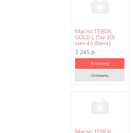
Масло TEBOIL
GOLD L (5w-30)
син 4л (бенз.)
3 245 p
В корзину
Отложить
Масло TEBOIL