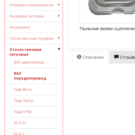
Иномарки коммерческие
Иномарки легковые
Инструмент
Пыльник вилки сцеплени
Отечественные грузовые
Отечественные
легковые
Описание
Отзыв
ВАZ-заднепривод
ВАZ-
переднепривод
Лада Веста
Лада Ларгус
Лада Х-Рэй
М-2141
М-412