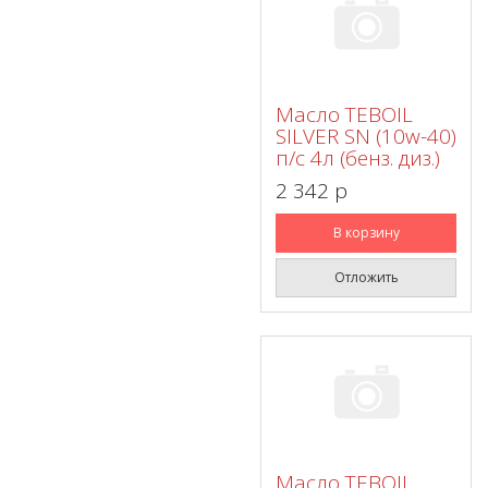
Масло TEBOIL
SILVER SN (10w-40)
п/с 4л (бенз. диз.)
2 342 p
В корзину
Отложить
Масло TEBOIL