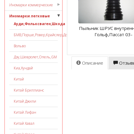
Иномарки коммерческие
Иномарки легковые
Ауди,Фольксваген,Шкода
Пыльник ШРУС внутрен
Гольф,Пассат 03-
БМВ,Порше,Ровер,Крайслер,Додж
Вольво
Дэу,Шевролет,Опель,GM
Описание
Отзыв
Киа,Хундай
Китай
Китай Бриллианс
Китай Джили
Китай Лифан
Китай Хавал