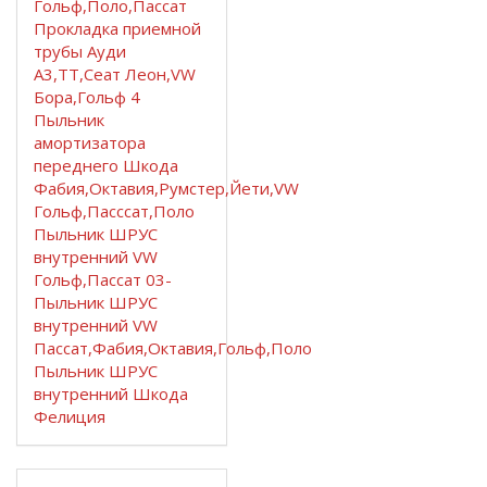
Гольф,Поло,Пассат
Прокладка приемной
трубы Ауди
А3,ТТ,Сеат Леон,VW
Бора,Гольф 4
Пыльник
амортизатора
переднего Шкода
Фабия,Октавия,Румстер,Йети,VW
Гольф,Пасссат,Поло
Пыльник ШРУС
внутренний VW
Гольф,Пассат 03-
Пыльник ШРУС
внутренний VW
Пассат,Фабия,Октавия,Гольф,Поло
Пыльник ШРУС
внутренний Шкода
Фелиция