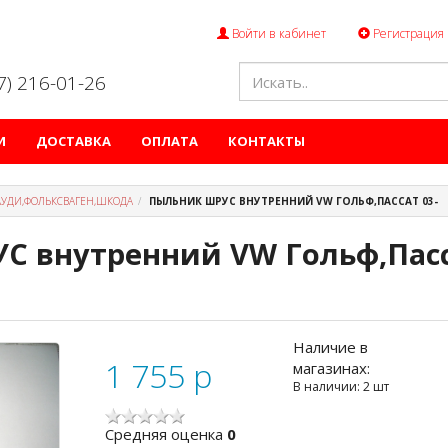
Войти в кабинет
Регистрация
47) 216-01-26
И
ДОСТАВКА
ОПЛАТА
КОНТАКТЫ
АУДИ,ФОЛЬКСВАГЕН,ШКОДА
ПЫЛЬНИК ШРУС ВНУТРЕННИЙ VW ГОЛЬФ,ПАССАТ 03-
С внутренний VW Гольф,Пасс
Наличие в
1 755
p
магазинах:
В наличии: 2 шт
Cредняя оценка
0