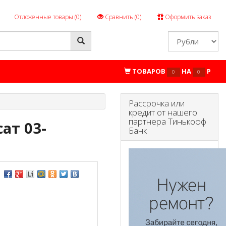
Отложенные товары (
0
)
Сравнить (
0
)
Оформить заказ
ТОВАРОВ
НА
P
0
0
Рассрочка или
кредит от нашего
партнера Тинькофф
ат 03-
Банк