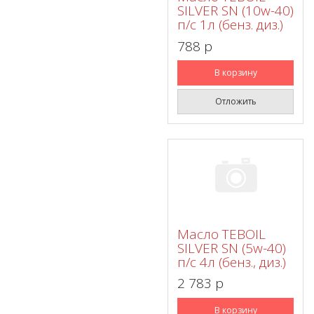
SILVER SN (10w-40)
п/с 1л (бенз. диз.)
788 p
В корзину
Отложить
Масло TEBOIL
SILVER SN (5w-40)
п/с 4л (бенз., диз.)
2 783 p
В корзину