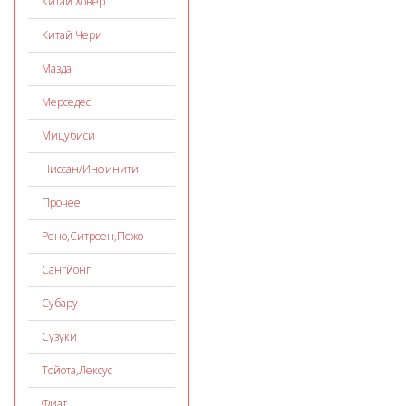
Китай Ховер
Китай Чери
Мазда
Мерседес
Мицубиси
Ниссан/Инфинити
Прочее
Рено,Ситроен,Пежо
Сангйонг
Субару
Сузуки
Тойота,Лексус
Фиат