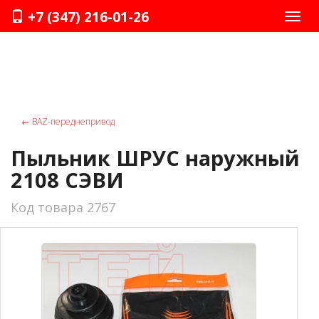
+7 (347) 216-01-26
Нави
←
ВАZ-переднепривод
Пыльник ШРУС наружный
2108 СЭВИ
Код товара 2767