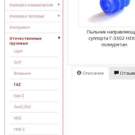
Иномарки коммерческие
Иномарки легковые
Инструмент
Пыльник направляющ
суппорта Г-3302 НЕ
Отечественные
грузовые
полиуретан
Uрал
ZиЛ
Описание
Отзыв
Волжанин
ГАZ
Кам-Z
ЛиАZ,ЛАZ
МАZ
Неф-Z