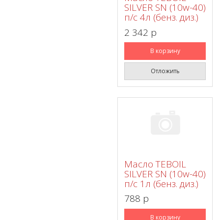
SILVER SN (10w-40)
п/с 4л (бенз. диз.)
2 342 p
В корзину
Отложить
Масло TEBOIL
SILVER SN (10w-40)
п/с 1л (бенз. диз.)
788 p
В корзину