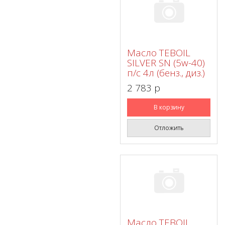
Масло TEBOIL
SILVER SN (5w-40)
п/с 4л (бенз., диз.)
2 783 p
В корзину
Отложить
Масло TEBOIL