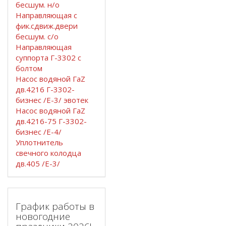
бесшум. н/о
Направляющая с
фик.сдвиж.двери
бесшум. с/о
Направляющая
суппорта Г-3302 с
болтом
Насос водяной ГаZ
дв.4216 Г-3302-
бизнес /Е-3/ эвотек
Насос водяной ГаZ
дв.4216-75 Г-3302-
бизнес /Е-4/
Уплотнитель
свечного колодца
дв.405 /Е-3/
График работы в
новогодние