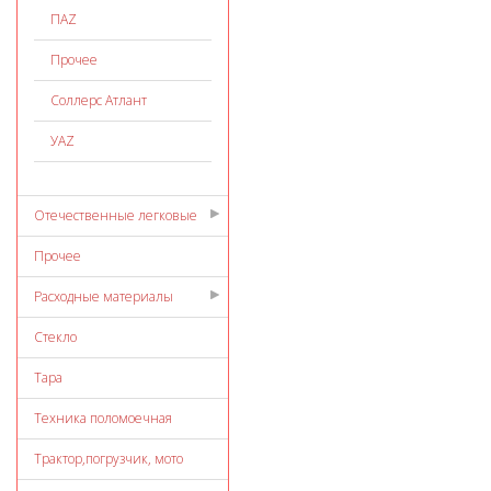
ПАZ
Прочее
Соллерс Атлант
УАZ
Отечественные легковые
Прочее
Расходные материалы
Стекло
Тара
Техника поломоечная
Трактор,погрузчик, мото