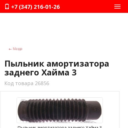
+7 (347) 216-01-26
Нави
←
Мазда
Пыльник амортизатора
заднего Хайма 3
Код товара 26856
Пыльник амортизатора заднего Хайма 3