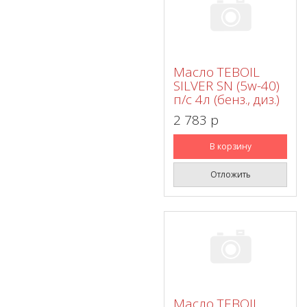
Масло TEBOIL
SILVER SN (5w-40)
п/с 4л (бенз., диз.)
2 783 p
В корзину
Отложить
Масло TEBOIL