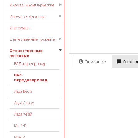
Иномарки коммерческие
Иномарки легковые
Инструмент
Отечественные грузовые
Отечественные
легковые
Описание
Отзыв
ВАZ-заднепривод
ВАZ-
переднепривод
Лада Веста
Лада Ларгус
Лада Х-Рэй
М-2141
М-412