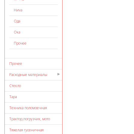
Ниvа
Ода
Ока
Прочее
Прочее
Расходные материалы
Стекло
Тара
Техника поломоечная
Трактор,погрузчик, мото
Тяжелая гусеничная