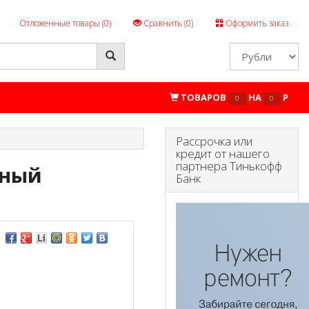
Отложенные товары (
0
)
Сравнить (
0
)
Оформить заказ
ТОВАРОВ
НА
P
0
0
Рассрочка или
кредит от нашего
партнера Тинькофф
чный
Банк