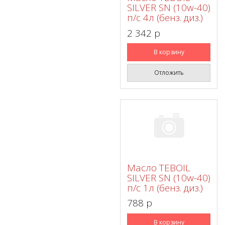
SILVER SN (10w-40)
п/с 4л (бенз. диз.)
2 342 p
В корзину
Отложить
Масло TEBOIL
SILVER SN (10w-40)
п/с 1л (бенз. диз.)
788 p
В корзину