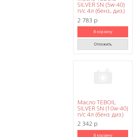
SILVER SN (5w-40)
п/с 4л (бенз., диз.)
2 783 p
В корзину
Отложить
Масло TEBOIL
SILVER SN (10w-40)
п/с 4л (бенз. диз.)
2 342 p
В корзину