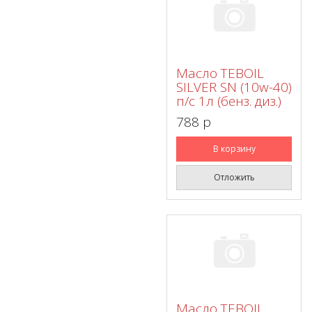
Масло TEBOIL
SILVER SN (10w-40)
п/с 1л (бенз. диз.)
788 p
В корзину
Отложить
Масло TEBOIL