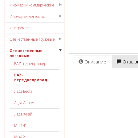
Иномарки коммерческие
Иномарки легковые
Инструмент
Отечественные грузовые
Отечественные
легковые
Описание
Отзыв
ВАZ-заднепривод
ВАZ-
переднепривод
Лада Веста
Лада Ларгус
Лада Х-Рэй
М-2141
М-412