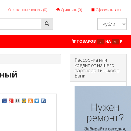
Отложенные товары (
0
)
Сравнить (
0
)
Оформить заказ
ТОВАРОВ
НА
P
0
0
Рассрочка или
кредит от нашего
партнера Тинькофф
чный
Банк