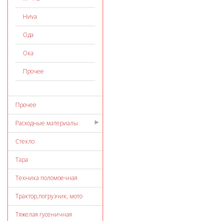
Ниvа
Ода
Ока
Прочее
Прочее
Расходные материалы
Стекло
Тара
Техника поломоечная
Трактор,погрузчик, мото
Тяжелая гусеничная