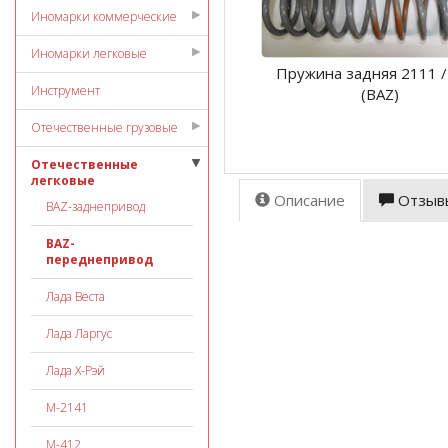
Иномарки коммерческие
Иномарки легковые
Пружина задняя 2111 
Инструмент
(ВАZ)
Отечественные грузовые
Отечественные
легковые
Описание
Отзыв
ВАZ-заднепривод
ВАZ-
переднепривод
Лада Веста
Лада Ларгус
Лада Х-Рэй
М-2141
М-412