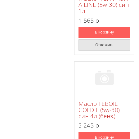
A-LINE (5w-30) син
1л
1 565 p
В корзину
Отложить
Масло TEBOIL
GOLD L (5w-30)
син 4л (бенз.)
3 245 p
В корзину