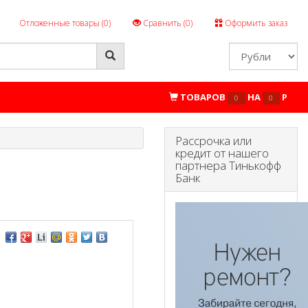
Отложенные товары (
0
)
Сравнить (
0
)
Оформить заказ
ТОВАРОВ
НА
P
0
0
Рассрочка или
кредит от нашего
партнера Тинькофф
Банк