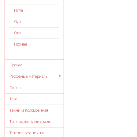
Ниvа
Ода
Ока
Прочее
Прочее
Расходные материалы
Стекло
Тара
Техника поломоечная
Трактор,погрузчик, мото
Тяжелая гусеничная