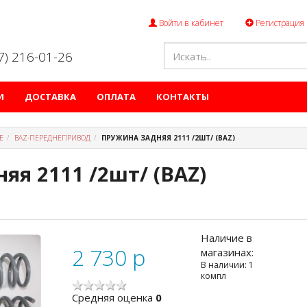
Войти в кабинет
Регистрация
47) 216-01-26
И
ДОСТАВКА
ОПЛАТА
КОНТАКТЫ
Е
ВАZ-ПЕРЕДНЕПРИВОД
ПРУЖИНА ЗАДНЯЯ 2111 /2ШТ/ (ВАZ)
яя 2111 /2шт/ (ВАZ)
Наличие в
2 730
p
магазинах:
В наличии: 1
компл
Cредняя оценка
0