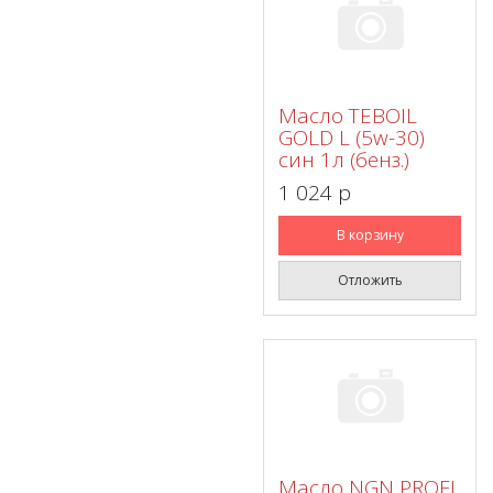
Масло TEBOIL
GOLD L (5w-30)
син 1л (бенз.)
1 024 p
В корзину
Отложить
Масло NGN PROFI