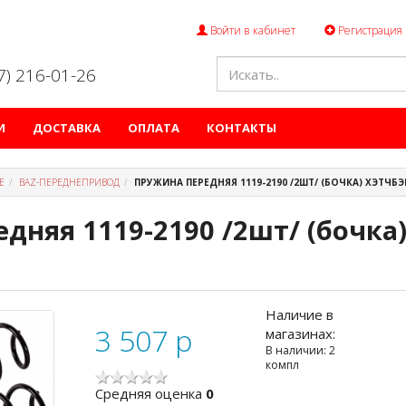
Войти в кабинет
Регистрация
47) 216-01-26
И
ДОСТАВКА
ОПЛАТА
КОНТАКТЫ
Е
ВАZ-ПЕРЕДНЕПРИВОД
ПРУЖИНА ПЕРЕДНЯЯ 1119-2190 /2ШТ/ (БОЧКА) ХЭТЧБЭ
дняя 1119-2190 /2шт/ (бочка)
Наличие в
3 507
p
магазинах:
В наличии: 2
компл
Cредняя оценка
0