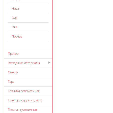
Ниvа
Ода
Ока
Прочее
Прочее
Расходные материалы
Стекло
Тара
Техника поломоечная
Трактор,погрузчик, мото
Тяжелая гусеничная