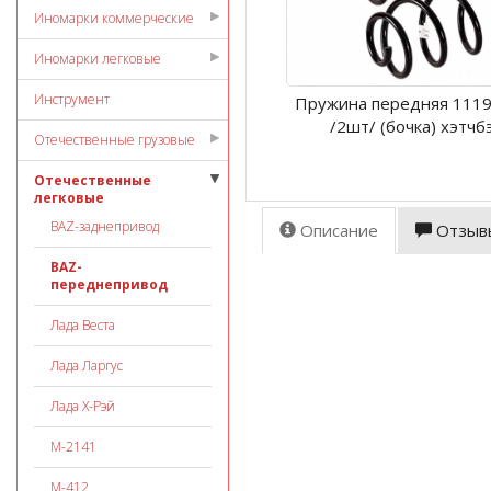
Иномарки коммерческие
Иномарки легковые
Инструмент
Пружина передняя 1119
/2шт/ (бочка) хэтчб
Отечественные грузовые
Отечественные
легковые
ВАZ-заднепривод
Описание
Отзыв
ВАZ-
переднепривод
Лада Веста
Лада Ларгус
Лада Х-Рэй
М-2141
М-412