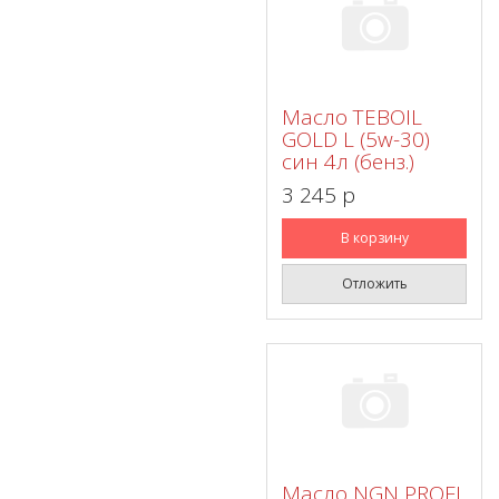
Масло TEBOIL
GOLD L (5w-30)
син 4л (бенз.)
3 245 p
В корзину
Отложить
Масло NGN PROFI