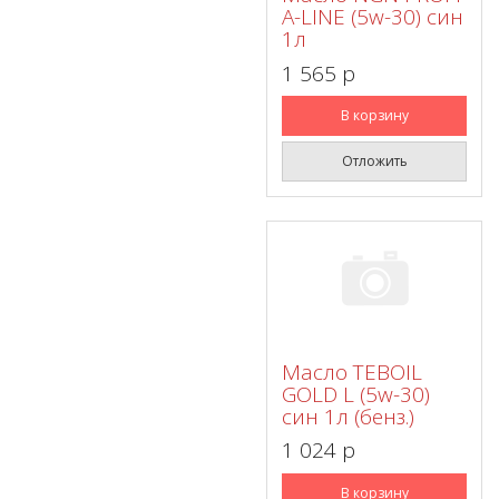
A-LINE (5w-30) син
1л
1 565 p
В корзину
Отложить
Масло TEBOIL
GOLD L (5w-30)
син 1л (бенз.)
1 024 p
В корзину