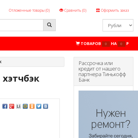
Отложенные товары (
0
)
Сравнить (
0
)
Оформить заказ
ТОВАРОВ
НА
P
0
0
Рассрочка или
К
кредит от нашего
партнера Тинькофф
 хэтчбэк
Банк