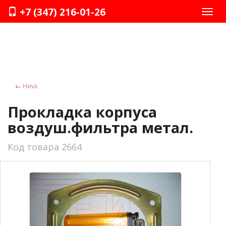
+7 (347) 216-01-26
Нави
←
Ниvа
Прокладка корпуса
воздуш.фильтра метал.
Код товара 2664