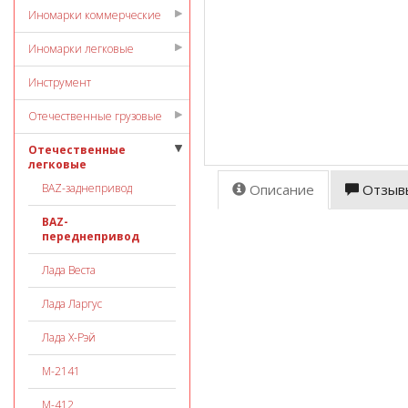
Иномарки коммерческие
Иномарки легковые
Инструмент
Отечественные грузовые
Отечественные
легковые
ВАZ-заднепривод
Описание
Отзыв
ВАZ-
переднепривод
Лада Веста
Лада Ларгус
Лада Х-Рэй
М-2141
М-412