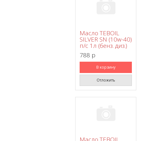
Масло TEBOIL
SILVER SN (10w-40)
п/с 1л (бенз. диз.)
788 p
В корзину
Отложить
Масло TEBOIL