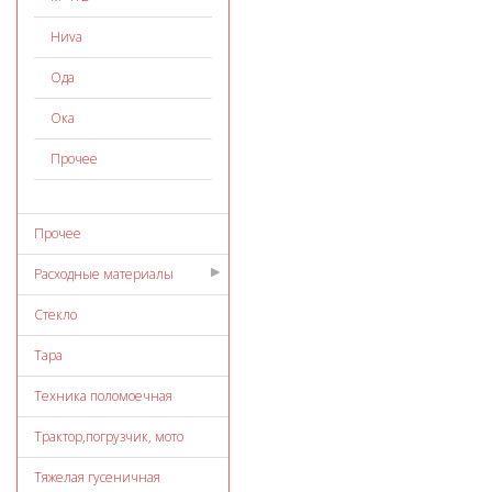
Ниvа
Ода
Ока
Прочее
Прочее
Расходные материалы
Стекло
Тара
Техника поломоечная
Трактор,погрузчик, мото
Тяжелая гусеничная