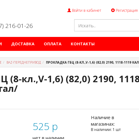
Войти в кабинет
Регистрация
47) 216-01-26
И
ДОСТАВКА
ОПЛАТА
КОНТАКТЫ
Е
ВАZ-ПЕРЕДНЕПРИВОД
ПРОКЛАДКА ГБЦ (8-КЛ.,V-1,6) (82,0) 2190, 1118-1119 КА
(8-кл.,V-1,6) (82,0) 2190, 111
тал/
Наличие в
525
p
магазинах:
В наличии: 1 шт
нет в наличии