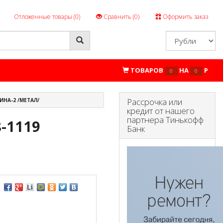
Отложенные товары (
0
)
Сравнить (
0
)
Оформить заказ
ТОВАРОВ
НА
P
0
0
Рассрочка или
ЛИНА-2 /МЕТАЛ/
кредит от нашего
партнера Тинькофф
8-1119
Банк