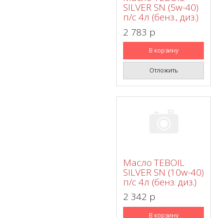
SILVER SN (5w-40)
п/с 4л (бенз., диз.)
2 783 p
В корзину
Отложить
Масло TEBOIL
SILVER SN (10w-40)
п/с 4л (бенз. диз.)
2 342 p
В корзину