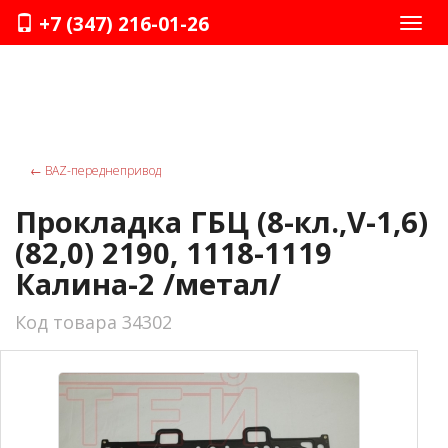
+7 (347) 216-01-26
Нави
←
ВАZ-переднепривод
Прокладка ГБЦ (8-кл.,V-1,6)
(82,0) 2190, 1118-1119
Калина-2 /метал/
Код товара 34302