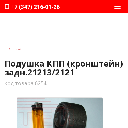
+7 (347) 216-01-26
Нави
←
Ниvа
Подушка КПП (кронштейн)
задн.21213/2121
Код товара 6254