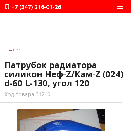
+7 (347) 216-01-26
Нави
←
Неф-Z
Патрубок радиатора
силикон Неф-Z/Кам-Z (024)
d-60 L-130, угол 120
Код товара 31210