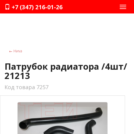
+7 (347) 216-01-26
Нави
←
Ниvа
Патрубок радиатора /4шт/
21213
Код товара 7257