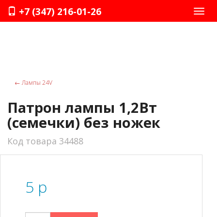
+7 (347) 216-01-26
Нави
←
Лампы 24V
Патрон лампы 1,2Вт
(семечки) без ножек
Код товара 34488
5
p