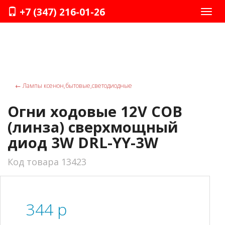
+7 (347) 216-01-26
Нави
←
Лампы ксенон,бытовые,светодиодные
Огни ходовые 12V COB
(линза) сверхмощный
диод 3W DRL-YY-3W
Код товара 13423
344
p