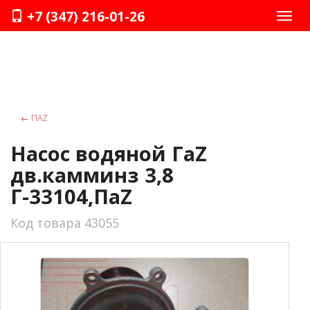
+7 (347) 216-01-26
Нави
←
ПАZ
Насос водяной ГаZ
дв.камминз 3,8
Г-33104,ПаZ
Код товара 43055