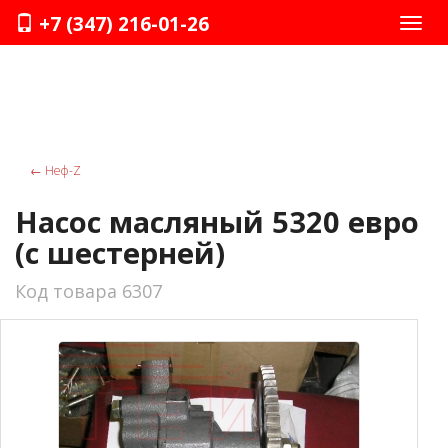
+7 (347) 216-01-26
Нави
←
Неф-Z
Насос масляный 5320 евро
(с шестерней)
Код товара 6307