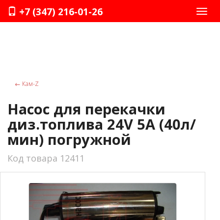
+7 (347) 216-01-26
Нави
←
Кам-Z
Насос для перекачки
диз.топлива 24V 5А (40л/
мин) погружной
Код товара 12411