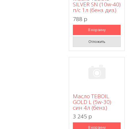
SILVER SN (10w-40)
п/с 1л (бенз. диз.)
788 p
В корзину
Отложить
Масло TEBOIL
GOLD L (5w-30)
син 4л (бенз.)
3 245 p
В корзину