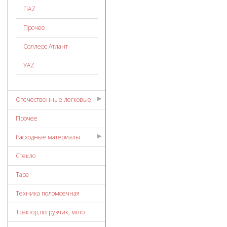
ПАZ
Прочее
Соллерс Атлант
УАZ
Отечественные легковые
Прочее
Расходные материалы
Стекло
Тара
Техника поломоечная
Трактор,погрузчик, мото