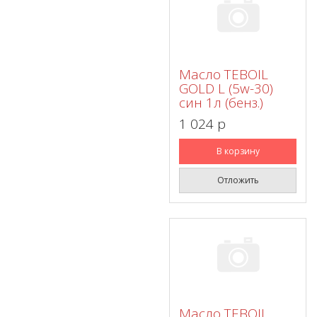
Масло TEBOIL
GOLD L (5w-30)
син 1л (бенз.)
1 024 p
В корзину
Отложить
Масло TEBOIL