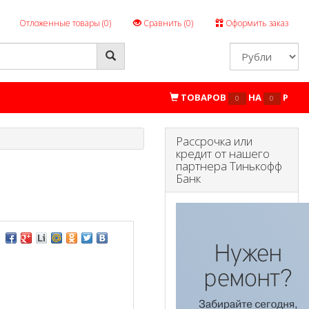
Отложенные товары (
0
)
Сравнить (
0
)
Оформить заказ
ТОВАРОВ
НА
P
0
0
Рассрочка или
кредит от нашего
партнера Тинькофф
Банк