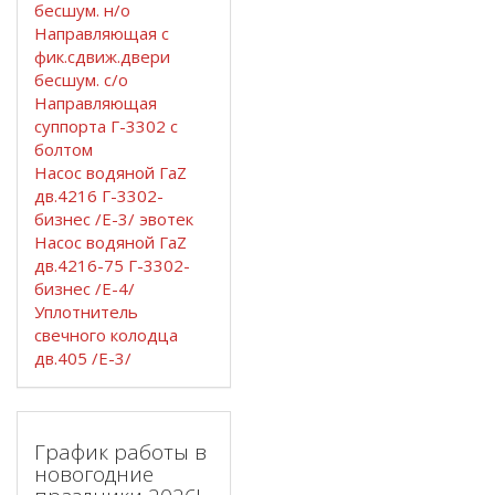
бесшум. н/о
Направляющая с
фик.сдвиж.двери
бесшум. с/о
Направляющая
суппорта Г-3302 с
болтом
Насос водяной ГаZ
дв.4216 Г-3302-
бизнес /Е-3/ эвотек
Насос водяной ГаZ
дв.4216-75 Г-3302-
бизнес /Е-4/
Уплотнитель
свечного колодца
дв.405 /Е-3/
График работы в
новогодние