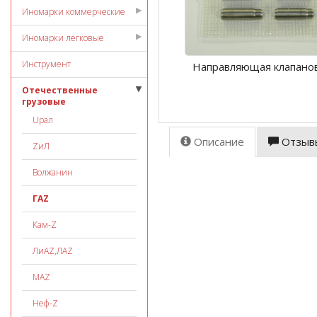
Иномарки коммерческие
Иномарки легковые
Инструмент
Направляющая клапанов
Отечественные
грузовые
Uрал
Описание
Отзыв
ZиЛ
Волжанин
ГАZ
Кам-Z
ЛиАZ,ЛАZ
МАZ
Неф-Z