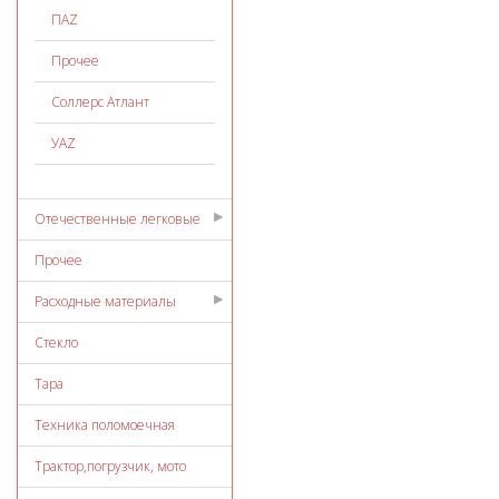
ПАZ
Прочее
Соллерс Атлант
УАZ
Отечественные легковые
Прочее
Расходные материалы
Стекло
Тара
Техника поломоечная
Трактор,погрузчик, мото