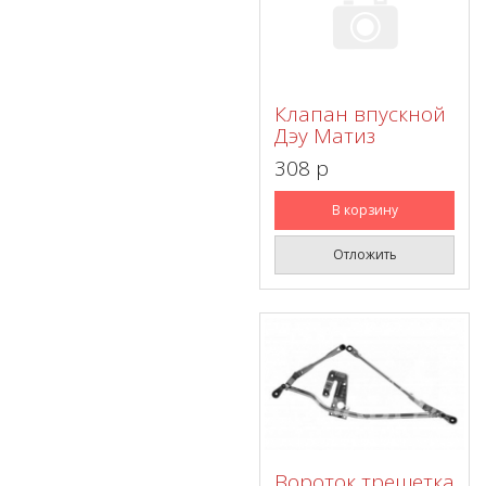
Клапан впускной
Дэу Матиз
308 p
В корзину
Отложить
Вороток трещетка