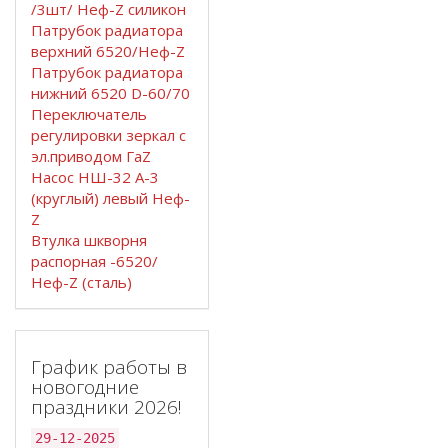
/3шт/ Неф-Z силикон
Патрубок радиатора
верхний 6520/Неф-Z
Патрубок радиатора
нижний 6520 D-60/70
Переключатель
регулировки зеркал с
эл.приводом ГаZ
Насос НШ-32 А-3
(круглый) левый Неф-
Z
Втулка шкворня
распорная -6520/
Неф-Z (сталь)
График работы в
новогодние
праздники 2026!
29-12-2025