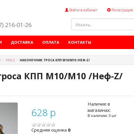
Войти в кабинет
Регистрация
47) 216-01-26
И
ДОСТАВКА
ОПЛАТА
КОНТАКТЫ
Е
НЕФ-Z
НАКОНЕЧНИК ТРОСА КПП М10/М10 /НЕФ-Z/
роса КПП М10/М10 /Неф-Z/
Наличие в
628
p
магазинах:
В наличии: 3 шт
Cредняя оценка
0