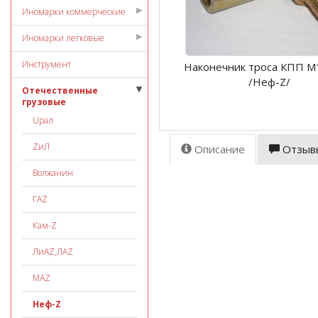
Иномарки коммерческие
Иномарки легковые
Инструмент
Наконечник троса КПП 
/Неф-Z/
Отечественные
грузовые
Uрал
ZиЛ
Описание
Отзыв
Волжанин
ГАZ
Кам-Z
ЛиАZ,ЛАZ
МАZ
Неф-Z