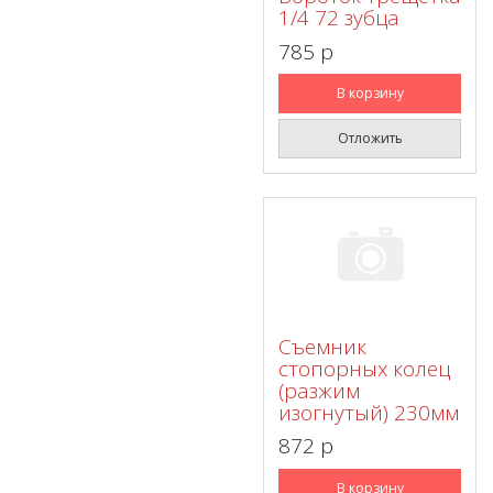
1/4 72 зубца
785 p
В корзину
Отложить
Съемник
стопорных колец
(разжим
изогнутый) 230мм
872 p
В корзину