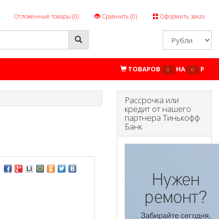
Отложенные товары (
0
)
Сравнить (
0
)
Оформить заказ
ТОВАРОВ
НА
P
0
0
Рассрочка или
кредит от нашего
партнера Тинькофф
Банк