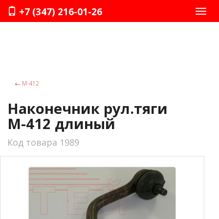
+7 (347) 216-01-26
Нави
←
М-412
Наконечник рул.тяги
М-412 длиный
Код товара 1989