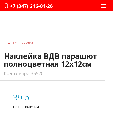
+7 (347) 216-01-26
Нави
←
Внешний стиль
Наклейка ВДВ парашют
полноцветная 12х12см
Код товара 35520
39
p
нет в наличии