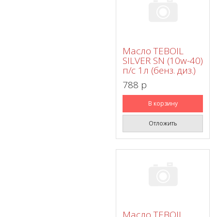
Масло TEBOIL
SILVER SN (10w-40)
п/с 1л (бенз. диз.)
788 p
В корзину
Отложить
Масло TEBOIL