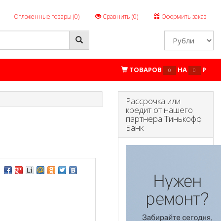
Отложенные товары (
0
)
Сравнить (
0
)
Оформить заказ
ТОВАРОВ
НА
P
0
0
Рассрочка или
кредит от нашего
партнера Тинькофф
Банк