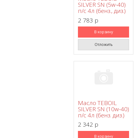
SILVER SN (5w-40)
п/с 4л (бенз., диз.)
2 783 p
В корзину
Отложить
Масло TEBOIL
SILVER SN (10w-40)
п/с 4л (бенз. диз.)
2 342 p
В корзину