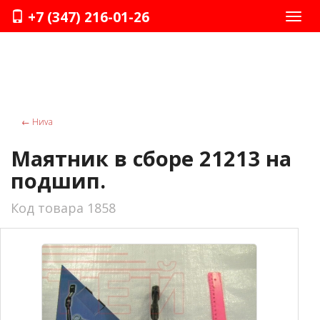
+7 (347) 216-01-26
Нави
←
Ниvа
Маятник в сборе 21213 на
подшип.
Код товара 1858