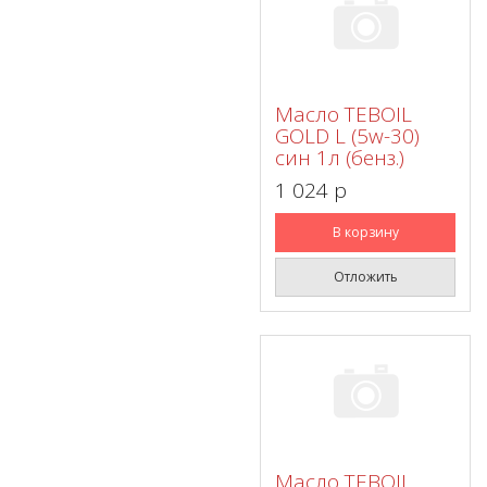
Масло TEBOIL
GOLD L (5w-30)
син 1л (бенз.)
1 024 p
В корзину
Отложить
Масло TEBOIL