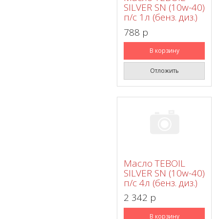
SILVER SN (10w-40)
п/с 1л (бенз. диз.)
788 p
В корзину
Отложить
Масло TEBOIL
SILVER SN (10w-40)
п/с 4л (бенз. диз.)
2 342 p
В корзину