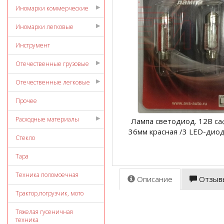
Иномарки коммерческие
Иномарки легковые
Инструмент
Отечественные грузовые
Отечественные легковые
Прочее
Расходные материалы
Лампа светодиод. 12В с
36мм красная /3 LED-диод
Стекло
Тара
Техника поломоечная
Описание
Отзыв
Трактор,погрузчик, мото
Тяжелая гусеничная
техника