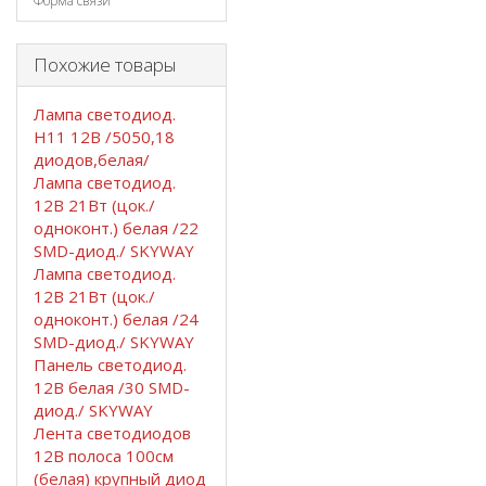
Форма связи
Похожие товары
Лампа светодиод.
Н11 12В /5050,18
диодов,белая/
Лампа светодиод.
12В 21Вт (цок./
одноконт.) белая /22
SMD-диод./ SKYWAY
Лампа светодиод.
12В 21Вт (цок./
одноконт.) белая /24
SMD-диод./ SKYWAY
Панель светодиод.
12В белая /30 SMD-
диод./ SKYWAY
Лента светодиодов
12В полоса 100см
(белая) крупный диод