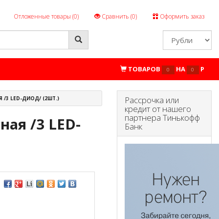
Отложенные товары (
0
)
Сравнить (
0
)
Оформить заказ
ТОВАРОВ
НА
P
0
0
Рассрочка или
/3 LED-ДИОД/ (2ШТ.)
кредит от нашего
партнера Тинькофф
ная /3 LED-
Банк