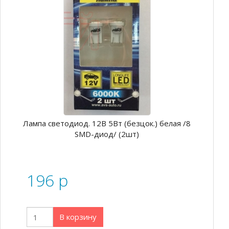
Лампа светодиод. 12В 5Вт (безцок.) белая /8
SMD-диод/ (2шт)
196
p
В корзину