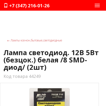
+7 (347) 216-01-26
Нави
←
Лампы ксенон,бытовые,светодиодные
Лампа светодиод. 12В 5Вт
(безцок.) белая /8 SMD-
диод/ (2шт)
Код товара 44249