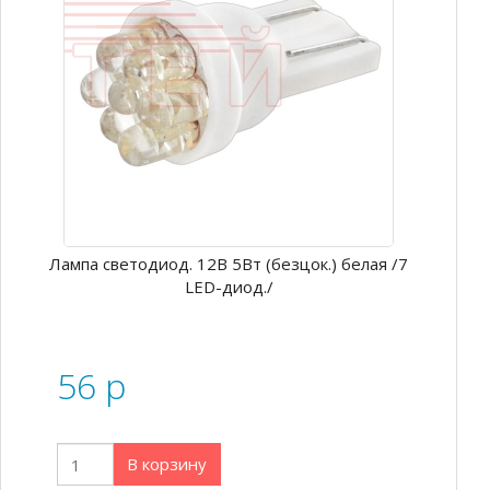
Лампа светодиод. 12В 5Вт (безцок.) белая /7
LED-диод./
56
p
В корзину