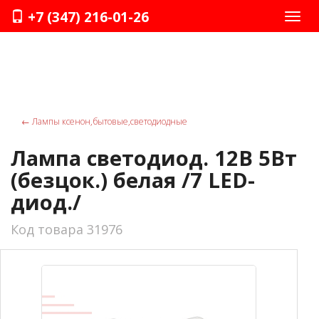
+7 (347) 216-01-26
Нави
←
Лампы ксенон,бытовые,светодиодные
Лампа светодиод. 12В 5Вт
(безцок.) белая /7 LED-
диод./
Код товара 31976