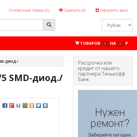
Отложенные товары (
0
)
Сравнить (
0
)
Оформить заказ
ТОВАРОВ
НА
P
0
0
Рассрочка или
SMD-ДИОД./
кредит от нашего
партнера Тинькофф
/5 SMD-диод./
Банк