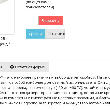
(по оценкам
0
пользователей)
В корзину
Сравнить
Отложить
 5Вт
диод./
ы
Печатная форма
 – это наиболее практичный выбор для автомобиля. На се
авляют собой наиболее долговечный источник света. Они сл
бояться перепадов температур (-60 до +60 °C), устойчивы к 
енностью: когда перегорает один светодиод, остальные пр
очно компактны и имеют разные цветовые вариации, а благ
ы снижают нагрузку на генератор и аккумулятор автомобиля