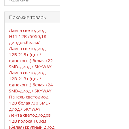
Форма связи
Похожие товары
Лампа светодиод.
Н11 12В /5050,18
диодов,белая/
Лампа светодиод.
12В 21Вт (цок./
одноконт.) белая /22
SMD-диод./ SKYWAY
Лампа светодиод.
12В 21Вт (цок./
одноконт.) белая /24
SMD-диод./ SKYWAY
Панель светодиод.
12В белая /30 SMD-
диод./ SKYWAY
Лента светодиодов
12В полоса 100см
(белая) крупный диод