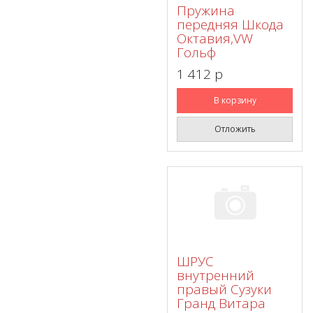
Пружина
передняя Шкода
Октавия,VW
Гольф
1 412 p
В корзину
Отложить
ШРУС
внутренний
правый Сузуки
Гранд Витара