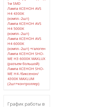
1м SMD
Лампа КСЕНОН AVS
H4 4300К
(компл.-2шт)
Лампа КСЕНОН AVS
H4 5000К
(компл.-2шт)
Лампа КСЕНОН AVS
H4 6000К
(компл.-2шт) +галоген
Лампа КСЕНОН SHO-
ME H3 6000К MAXLUX
(разъем большой)
Лампа КСЕНОН SHO-
ME H4 /биксенон/
4300К MAXLUM
(2шт+контроллер)
График работы в