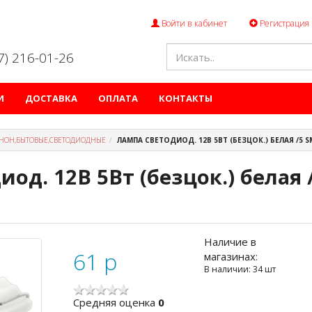
Войти в кабинет
Регистрация
47) 216-01-26
И
ДОСТАВКА
ОПЛАТА
КОНТАКТЫ
НОН,БЫТОВЫЕ,СВЕТОДИОДНЫЕ
ЛАМПА СВЕТОДИОД. 12В 5ВТ (БЕЗЦОК.) БЕЛАЯ /5 
од. 12В 5Вт (безцок.) белая 
Наличие в
61
p
магазинах:
В наличии: 34 шт
Cредняя оценка
0