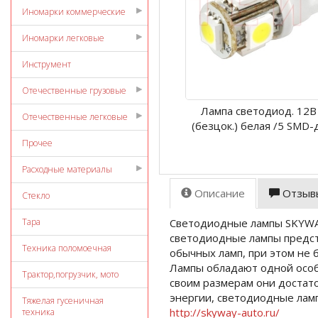
Иномарки коммерческие
Иномарки легковые
Инструмент
Отечественные грузовые
Лампа светодиод. 12В
Отечественные легковые
(безцок.) белая /5 SMD-
Прочее
Расходные материалы
Описание
Отзыв
Стекло
Тара
Светодиодные лампы SKYWAY
светодиодные лампы предст
Техника поломоечная
обычных ламп, при этом не 
Лампы обладают одной особ
Трактор,погрузчик, мото
своим размерам они достат
энергии, светодиодные ламп
Тяжелая гусеничная
http://skyway-auto.ru/
техника