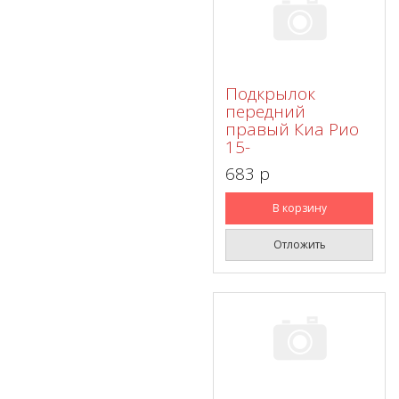
Подкрылок
передний
правый Киа Рио
15-
683 p
В корзину
Отложить