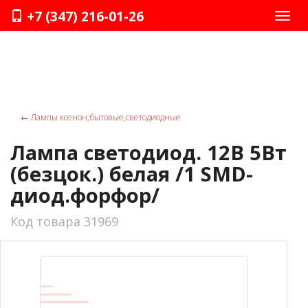
+7 (347) 216-01-26
Нави
←
Лампы ксенон,бытовые,светодиодные
Лампа светодиод. 12В 5Вт
(безцок.) белая /1 SMD-
диод.форфор/
Код товара 31969