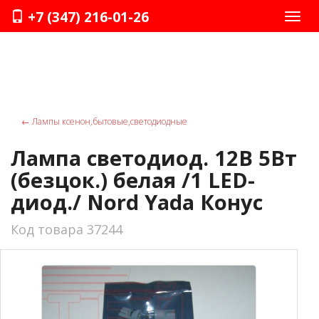
+7 (347) 216-01-26
Нави
←
Лампы ксенон,бытовые,светодиодные
Лампа светодиод. 12В 5Вт
(безцок.) белая /1 LED-
диод./ Nord Yada Конус
Код товара 37244