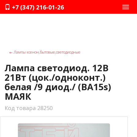
+7 (347) 216-01-26
Нави
←
Лампы ксенон,бытовые,светодиодные
Лампа светодиод. 12В
21Вт (цок./одноконт.)
белая /9 диод./ (BA15s)
МАЯК
Код товара 28250