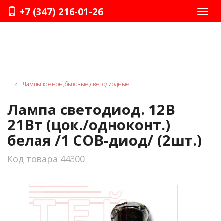
+7 (347) 216-01-26
Нави
←
Лампы ксенон,бытовые,светодиодные
Лампа светодиод. 12В
21Вт (цок./одноконт.)
белая /1 COB-диод/ (2шт.)
Код товара 44300