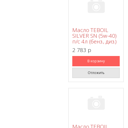
Масло TEBOIL
SILVER SN (5w-40)
п/с 4л (бенз., диз.)
2 783 p
В корзину
Отложить
Масло TEBOIL