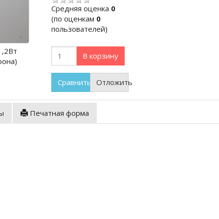
Cредняя оценка
0
(по оценкам
0
пользователей)
1,2Вт
В корзину
рона)
Сравнить
Отложить
ы
Печатная форма