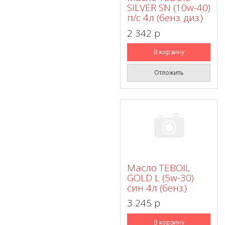
SILVER SN (10w-40)
п/с 4л (бенз. диз.)
2 342 p
В корзину
Отложить
Масло TEBOIL
GOLD L (5w-30)
син 4л (бенз.)
3 245 p
В корзину