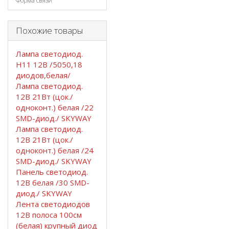
Форма связи
Похожие товары
Лампа светодиод.
Н11 12В /5050,18
диодов,белая/
Лампа светодиод.
12В 21Вт (цок./
одноконт.) белая /22
SMD-диод./ SKYWAY
Лампа светодиод.
12В 21Вт (цок./
одноконт.) белая /24
SMD-диод./ SKYWAY
Панель светодиод.
12В белая /30 SMD-
диод./ SKYWAY
Лента светодиодов
12В полоса 100см
(белая) крупный диод