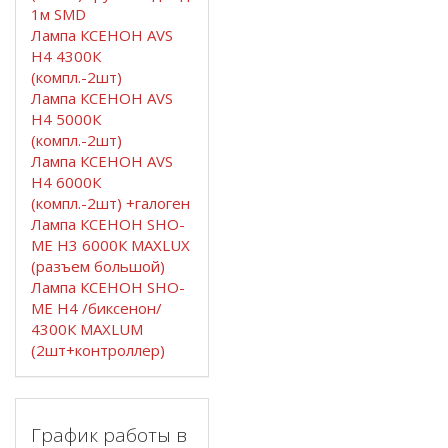
1м SMD
Лампа КСЕНОН AVS
H4 4300К
(компл.-2шт)
Лампа КСЕНОН AVS
H4 5000К
(компл.-2шт)
Лампа КСЕНОН AVS
H4 6000К
(компл.-2шт) +галоген
Лампа КСЕНОН SHO-
ME H3 6000К MAXLUX
(разъем большой)
Лампа КСЕНОН SHO-
ME H4 /биксенон/
4300К MAXLUM
(2шт+контроллер)
График работы в