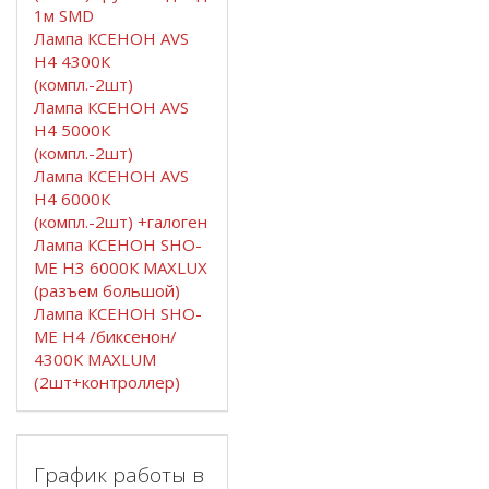
1м SMD
Лампа КСЕНОН AVS
H4 4300К
(компл.-2шт)
Лампа КСЕНОН AVS
H4 5000К
(компл.-2шт)
Лампа КСЕНОН AVS
H4 6000К
(компл.-2шт) +галоген
Лампа КСЕНОН SHO-
ME H3 6000К MAXLUX
(разъем большой)
Лампа КСЕНОН SHO-
ME H4 /биксенон/
4300К MAXLUM
(2шт+контроллер)
График работы в