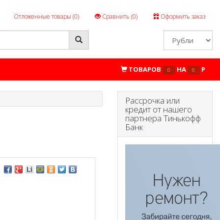
Отложенные товары (
0
)
Сравнить (
0
)
Оформить заказ
ТОВАРОВ
НА
P
0
0
Рассрочка или
кредит от нашего
партнера Тинькофф
Банк