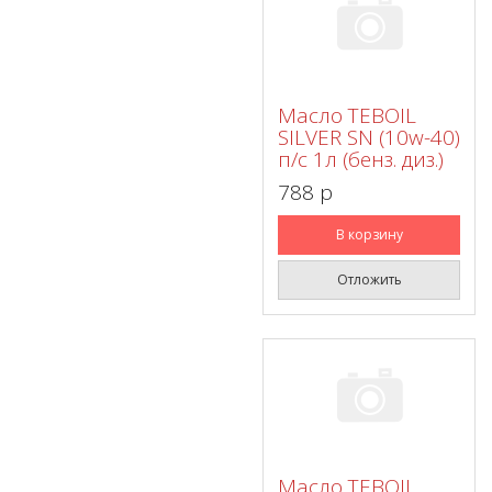
Масло TEBOIL
SILVER SN (10w-40)
п/с 1л (бенз. диз.)
788 p
В корзину
Отложить
Масло TEBOIL