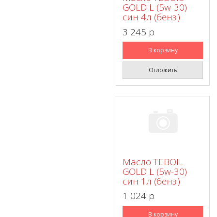
GOLD L (5w-30)
син 4л (бенз.)
3 245 p
В корзину
Отложить
Масло TEBOIL
GOLD L (5w-30)
син 1л (бенз.)
1 024 p
В корзину