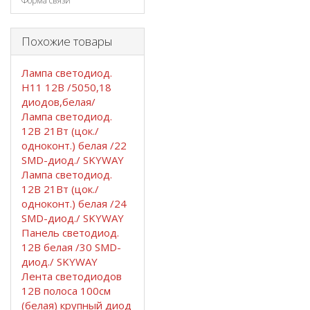
Форма связи
Похожие товары
Лампа светодиод.
Н11 12В /5050,18
диодов,белая/
Лампа светодиод.
12В 21Вт (цок./
одноконт.) белая /22
SMD-диод./ SKYWAY
Лампа светодиод.
12В 21Вт (цок./
одноконт.) белая /24
SMD-диод./ SKYWAY
Панель светодиод.
12В белая /30 SMD-
диод./ SKYWAY
Лента светодиодов
12В полоса 100см
(белая) крупный диод