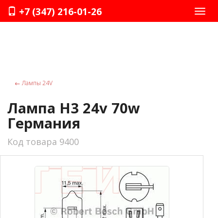
+7 (347) 216-01-26
Нави
←
Лампы 24V
Лампа Н3 24v 70w
Германия
Код товара 9400