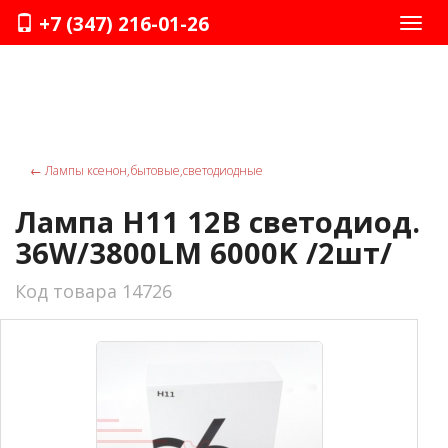
+7 (347) 216-01-26
Нави
←
Лампы ксенон,бытовые,светодиодные
Лампа Н11 12В светодиод.
36W/3800LM 6000K /2шт/
Код товара 14726