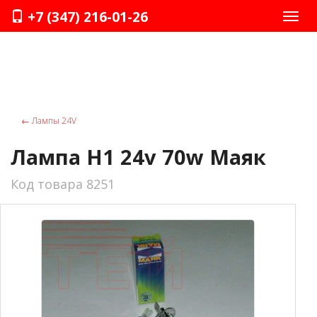
+7 (347) 216-01-26
Нави
←
Лампы 24V
Лампа Н1 24v 70w Маяк
Код товара 8251