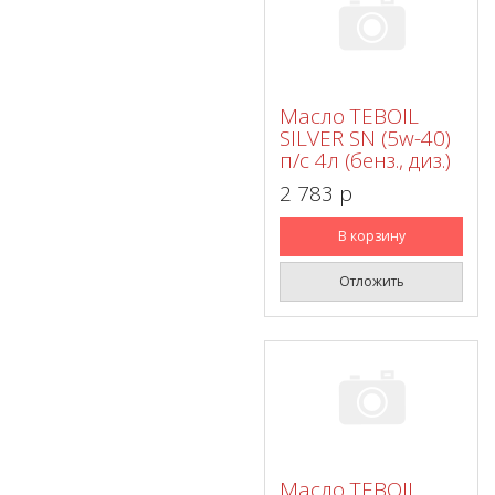
Масло TEBOIL
SILVER SN (5w-40)
п/с 4л (бенз., диз.)
2 783 p
В корзину
Отложить
Масло TEBOIL