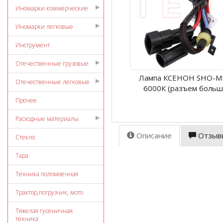
Иномарки коммерческие
Иномарки легковые
Инструмент
Отечественные грузовые
Лампа КСЕНОН SHO-M
Отечественные легковые
6000К (разъем больш
Прочее
Расходные материалы
Описание
Отзыв
Стекло
Тара
Техника поломоечная
Трактор,погрузчик, мото
Тяжелая гусеничная
техника