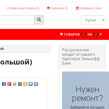
Отложенные товары (
0
)
Сравнить (
0
)
Оформить заказ
ТОВАРОВ
НА
P
0
0
Рассрочка или
ОЙ)
кредит от нашего
партнера Тинькофф
большой)
Банк