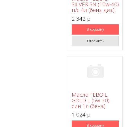
SILVER SN (10w-40)
п/с 4л (бенз. диз.)
2 342 p
В корзину
Отложить
Масло TEBOIL
GOLD L (5w-30)
син 1л (бенз.)
1 024 p
В корзину