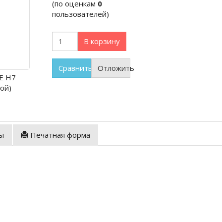
(по оценкам
0
пользователей)
В корзину
Сравнить
Отложить
E H7
ой)
ы
Печатная форма