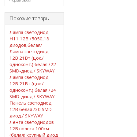
Форма связи
Похожие товары
Лампа светодиод.
Н11 12В /5050,18
диодов,белая/
Лампа светодиод.
12В 21Вт (цок./
одноконт.) белая /22
SMD-диод./ SKYWAY
Лампа светодиод.
12В 21Вт (цок./
одноконт.) белая /24
SMD-диод./ SKYWAY
Панель светодиод.
12В белая /30 SMD-
диод./ SKYWAY
Лента светодиодов
12В полоса 100см
(белая) крупный диод